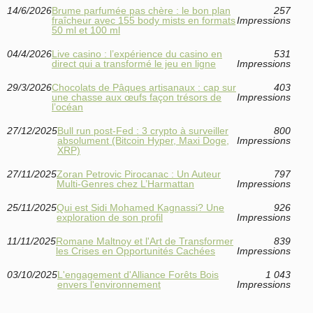
14/6/2026
Brume parfumée pas chère : le bon plan
257
fraîcheur avec 155 body mists en formats
Impressions
50 ml et 100 ml
04/4/2026
Live casino : l’expérience du casino en
531
direct qui a transformé le jeu en ligne
Impressions
29/3/2026
Chocolats de Pâques artisanaux : cap sur
403
une chasse aux œufs façon trésors de
Impressions
l’océan
27/12/2025
Bull run post‑Fed : 3 crypto à surveiller
800
absolument (Bitcoin Hyper, Maxi Doge,
Impressions
XRP)
27/11/2025
Zoran Petrovic Pirocanac : Un Auteur
797
Multi-Genres chez L’Harmattan
Impressions
25/11/2025
Qui est Sidi Mohamed Kagnassi? Une
926
exploration de son profil
Impressions
11/11/2025
Romane Maltnoy et l'Art de Transformer
839
les Crises en Opportunités Cachées
Impressions
03/10/2025
L'engagement d'Alliance Forêts Bois
1 043
envers l'environnement
Impressions