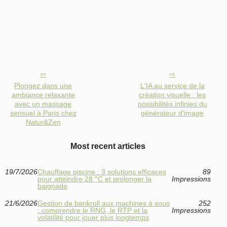
Plongez dans une
L'IA au service de la
ambiance relaxante
création visuelle : les
avec un massage
possibilités infinies du
sensuel à Paris chez
générateur d'image
Natur&Zen
Most recent articles
19/7/2026
Chauffage piscine : 3 solutions efficaces
89
pour atteindre 28 °C et prolonger la
Impressions
baignade
21/6/2026
Gestion de bankroll aux machines à sous
252
: comprendre le RNG, le RTP et la
Impressions
volatilité pour jouer plus longtemps