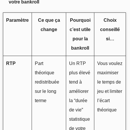
votre bankroll
Paramètre
Ce que ça
Pourquoi
Choix
change
c’est utile
conseillé
pour la
si…
bankroll
RTP
Part
Un RTP
Vous voulez
théorique
plus élevé
maximiser
redistribuée
tend à
le temps de
sur le long
améliorer
jeu et limiter
terme
la “durée
l’écart
de vie”
théorique
statistique
de votre