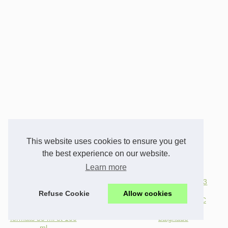
This website uses cookies to ensure you get
the best experience on our website.
Learn more
Brume parfumée pas
Chauffage piscine : 3
chère : le bon plan
solutions efficaces
Refuse Cookie
Allow cookies
fraîcheur avec 155
pour atteindre 28 °C
body mists en
et prolonger la
formats 50 ml et 100
baignade
ml