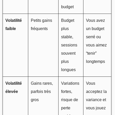
budget
Volatilité
Petits gains
Budget
Vous avez
faible
fréquents
plus
un budget
stable,
serré ou
sessions
vous aimez
souvent
“tenir”
plus
longtemps
longues
Volatilité
Gains rares,
Variations
Vous
élevée
parfois très
fortes,
acceptez la
gros
risque de
variance et
perte
vous jouez