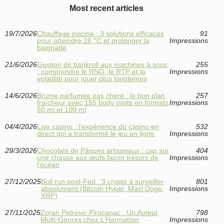
Most recent articles
19/7/2026
Chauffage piscine : 3 solutions efficaces
91
pour atteindre 28 °C et prolonger la
Impressions
baignade
21/6/2026
Gestion de bankroll aux machines à sous
255
: comprendre le RNG, le RTP et la
Impressions
volatilité pour jouer plus longtemps
14/6/2026
Brume parfumée pas chère : le bon plan
257
fraîcheur avec 155 body mists en formats
Impressions
50 ml et 100 ml
04/4/2026
Live casino : l’expérience du casino en
532
direct qui a transformé le jeu en ligne
Impressions
29/3/2026
Chocolats de Pâques artisanaux : cap sur
404
une chasse aux œufs façon trésors de
Impressions
l’océan
27/12/2025
Bull run post‑Fed : 3 crypto à surveiller
801
absolument (Bitcoin Hyper, Maxi Doge,
Impressions
XRP)
27/11/2025
Zoran Petrovic Pirocanac : Un Auteur
798
Multi-Genres chez L’Harmattan
Impressions