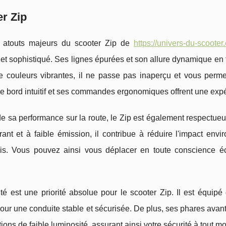
r Zip
 atouts majeurs du scooter Zip de
https://univers-du-scooter
t sophistiqué. Ses lignes épurées et son allure dynamique en f
de couleurs vibrantes, il ne passe pas inaperçu et vous perme
e bord intuitif et ses commandes ergonomiques offrent une expéri
de sa performance sur la route, le Zip est également respectu
ant et à faible émission, il contribue à réduire l'impact env
s. Vous pouvez ainsi vous déplacer en toute conscience éco
té est une priorité absolue pour le scooter Zip. Il est équip
our une conduite stable et sécurisée. De plus, ses phares avant 
tions de faible luminosité, assurant ainsi votre sécurité à tout m