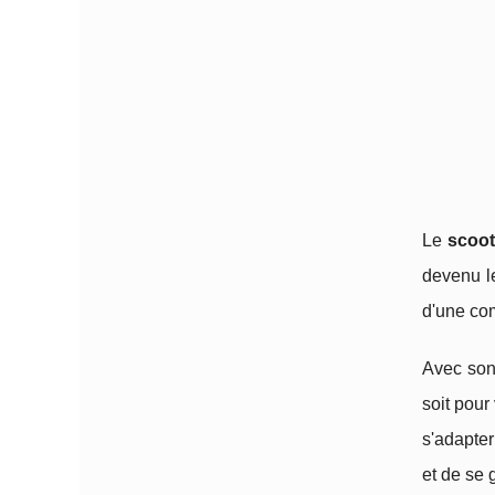
Le
scoot
devenu le
d'une com
Avec son 
soit pour
s'adapter
et de se 