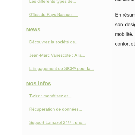
Les différents types de...
Gîtes du Pays Basque :...
En résumé
son desi
News
mobilité.
Découvrez la société de...
confort e
Jean-Marc Vanescote : À la...
L'Engagement de SICPA pour la...
Nos infos
Twizz : monétisez et...
Récupération de données...
Support Lamazol 24/7 : une...