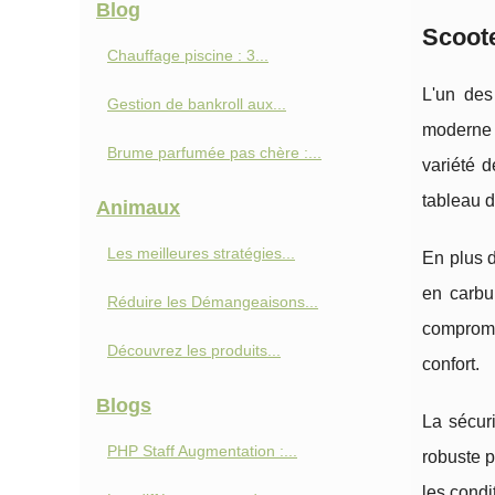
Blog
Scoote
Chauffage piscine : 3...
L'un des
Gestion de bankroll aux...
moderne e
Brume parfumée pas chère :...
variété 
tableau d
Animaux
Les meilleures stratégies...
En plus 
en carbur
Réduire les Démangeaisons...
compromi
Découvrez les produits...
confort.
Blogs
La sécuri
PHP Staff Augmentation :...
robuste p
les condi